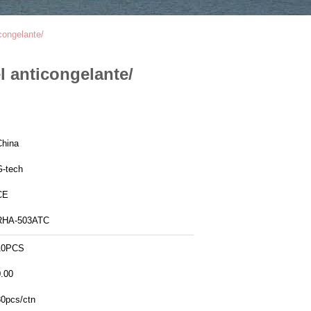
congelante/
 anticongelante/
China
G-tech
CE
RHA-503ATC
10PCS
0.00
30pcs/ctn