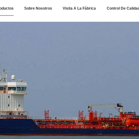
oductos
Sobre Nosotros
Visita A La Fábrica
Control De Calida