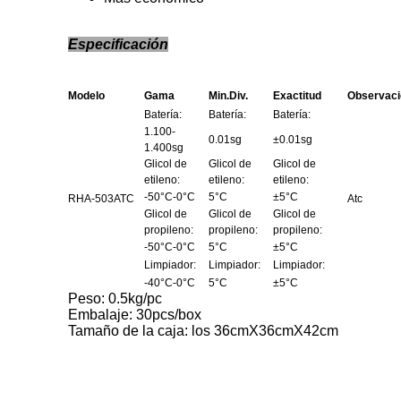
Especificación
Modelo
Gama
Min.Div.
Exactitud
Observaci
Batería:
Batería:
Batería:
1.100-
0.01sg
±0.01sg
1.400sg
Glicol de
Glicol de
Glicol de
etileno:
etileno:
etileno:
-50°C-0°C
5°C
±5°C
RHA-503ATC
Atc
Glicol de
Glicol de
Glicol de
propileno:
propileno:
propileno:
-50°C-0°C
5°C
±5°C
Limpiador:
Limpiador:
Limpiador:
-40°C-0°C
5°C
±5°C
Peso: 0.5kg/pc
Embalaje: 30pcs/box
Tamaño de la caja: los 36cmX36cmX42cm