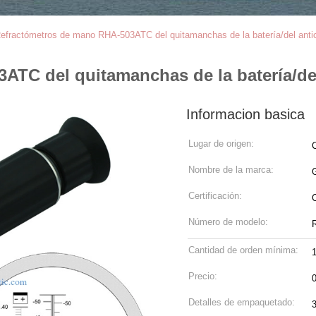
efractómetros de mano RHA-503ATC del quitamanchas de la batería/del anti
TC del quitamanchas de la batería/del
Informacion basica
Lugar de origen:
Nombre de la marca:
Certificación:
Número de modelo:
Cantidad de orden mínima:
Precio:
Detalles de empaquetado: